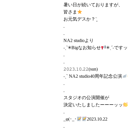
暑い日が続いておりますが、
皆さま
お元気デスか？¨̮
.
.
NA2 studioより
˗ˏˋ✳︎Bigなお知らせ
✳︎ˎˊ˗です
.
.
𝟸𝟶𝟸𝟹.𝟷𝟶.𝟸𝟸(sun)
˗ˏˋ NA2 studio40周年記念公演
.
.
スタジオの公演開催が
決定いたしましたーーーッッ
.
_φ(･_･
2023.10.22
.