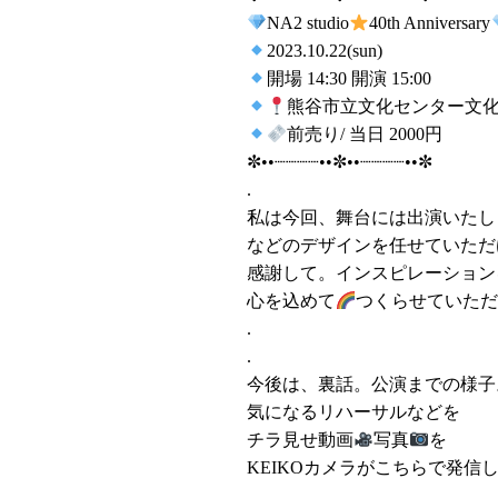
NA2 studio
40th Anniversary
2023.10.22(sun)
開場 14:30 開演 15:00
熊谷市立文化センター文
前売り/ 当日 2000円
✼••┈┈┈┈••✼••┈┈┈┈••✼
.
私は今回、舞台には出演いたし
などのデザインを任せていただ
感謝して。インスピレーション
心を込めて
つくらせていた
.
.
今後は、裏話。公演までの様子
気になるリハーサルなどを
チラ見せ動画
写真
を
KEIKOカメラがこちらで発