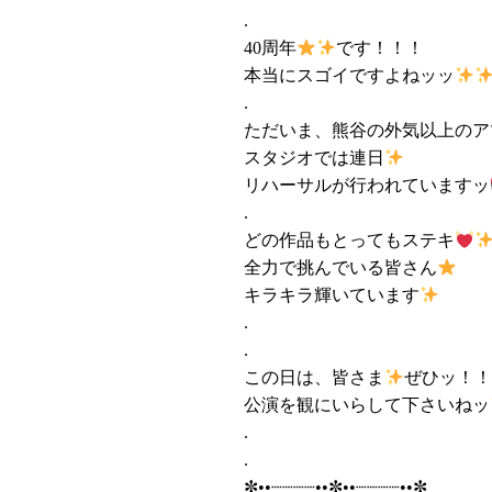
.
40周年
です！！！
本当にスゴイですよねッッ
.
ただいま、熊谷の外気以上のア
スタジオでは連日
リハーサルが行われていますッ
.
どの作品もとってもステキ
全力で挑んでいる皆さん
キラキラ輝いています
.
.
この日は、皆さま
ぜひッ！
公演を観にいらして下さいねッ
.
.
✼••┈┈┈┈••✼••┈┈┈┈••✼